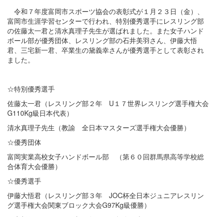
令和７年度富岡市スポーツ協会の表彰式が１月２３日（金）、
富岡市生涯学習センターで行われ、特別優秀選手にレスリング部
の佐藤太一君と清水真理子先生が選ばれました。また女子ハンド
ボール部が優秀団体、レスリング部の石井美羽さん、伊藤大悟
君、三宅新一君、卒業生の黛義幸さんが優秀選手として表彰され
ました。
☆特別優秀選手
佐藤太一君（レスリング部２年 U１７世界レスリング選手権大会
G110Kg級日本代表）
清水真理子先生（教諭 全日本マスターズ選手権大会優勝）
☆優秀団体
富岡実業高校女子ハンドボール部 （第６０回群馬県高等学校総
合体育大会優勝）
☆優秀選手
伊藤大悟君（レスリング部３年 JOC杯全日本ジュニアレスリン
グ選手権大会関東ブロック大会G97Kg級優勝）