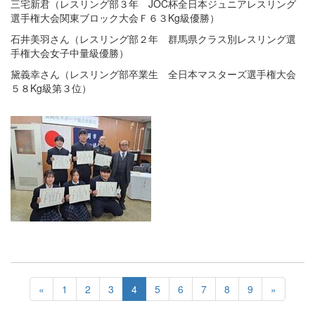
三宅新君（レスリング部３年 JOC杯全日本ジュニアレスリング
選手権大会関東ブロック大会Ｆ６３Kg級優勝）
石井美羽さん（レスリング部２年 群馬県クラス別レスリング選
手権大会女子中量級優勝）
黛義幸さん（レスリング部卒業生 全日本マスターズ選手権大会
５８Kg級第３位）
«
1
2
3
4
5
6
7
8
9
»