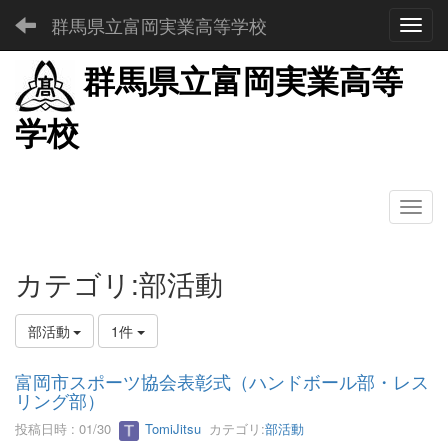
群馬県立富岡実業高等学校
Toggl
群馬県立富岡実業高等
学校
カテゴリ:部活動
部活動
1件
富岡市スポーツ協会表彰式（ハンドボール部・レス
リング部）
投稿日時 : 01/30
TomiJitsu
カテゴリ:
部活動