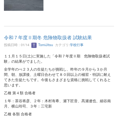
令和７年度Ⅱ期冬 危険物取扱者 試験結果
投稿日時 : 01/14
TomiJitsu
カテゴリ:
学校行事
１１月１５日(土)に実施した「令和７年度Ⅱ期 危険物取扱者試
験」の結果がでました。
全学年のべ２３人の生徒たちが挑戦し、昨年の９月から３か月
間、朝、放課後、土曜日合わせて８０回以上の補習・特訓に耐え
てきた生徒たちです。今後もさまざまな資格に挑戦してくれると
思います。
乙種 第４類 合格者
１年：茶谷将彦、２年：木村有希、瀬下匠音、髙瀬遼也、細谷南
月、横山玲司、３年：三宅新
乙種 各類 合格者