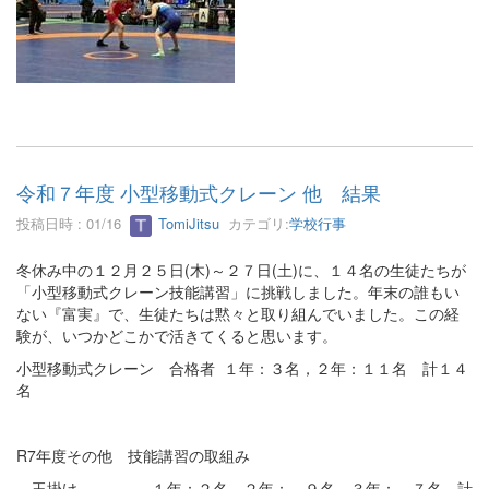
令和７年度 小型移動式クレーン 他 結果
投稿日時 : 01/16
TomiJitsu
カテゴリ:
学校行事
冬休み中の１２月２５日(木)～２７日(土)に、１４名の生徒たちが
「小型移動式クレーン技能講習」に挑戦しました。年末の誰もい
ない『富実』で、生徒たちは黙々と取り組んでいました。この経
験が、いつかどこかで活きてくると思います。
小型移動式クレーン 合格者 １年：３名，２年：１１名 計１４
名
R7年度その他 技能講習の取組み
玉掛け １年：２名，２年： ９名，３年： ７名 計