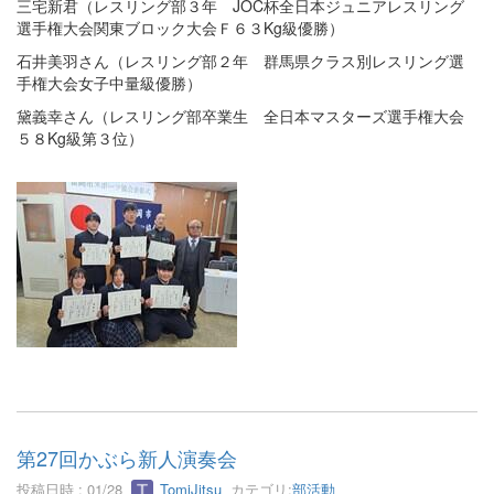
三宅新君（レスリング部３年 JOC杯全日本ジュニアレスリング
選手権大会関東ブロック大会Ｆ６３Kg級優勝）
石井美羽さん（レスリング部２年 群馬県クラス別レスリング選
手権大会女子中量級優勝）
黛義幸さん（レスリング部卒業生 全日本マスターズ選手権大会
５８Kg級第３位）
第27回かぶら新人演奏会
投稿日時 : 01/28
TomiJitsu
カテゴリ:
部活動