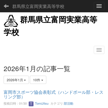
群馬県立富岡実業高等学校
Toggl
群馬県立富岡実業高等
学校
2026年1月の記事一覧
2026年1月
10件
富岡市スポーツ協会表彰式（ハンドボール部・レス
リング部）
投稿日時 : 01/30
TomiJitsu
カテゴリ:
部活動