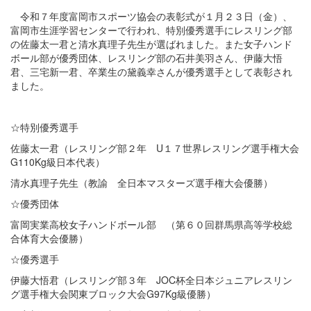
令和７年度富岡市スポーツ協会の表彰式が１月２３日（金）、
富岡市生涯学習センターで行われ、特別優秀選手にレスリング部
の佐藤太一君と清水真理子先生が選ばれました。また女子ハンド
ボール部が優秀団体、レスリング部の石井美羽さん、伊藤大悟
君、三宅新一君、卒業生の黛義幸さんが優秀選手として表彰され
ました。
☆特別優秀選手
佐藤太一君（レスリング部２年 U１７世界レスリング選手権大会
G110Kg級日本代表）
清水真理子先生（教諭 全日本マスターズ選手権大会優勝）
☆優秀団体
富岡実業高校女子ハンドボール部 （第６０回群馬県高等学校総
合体育大会優勝）
☆優秀選手
伊藤大悟君（レスリング部３年 JOC杯全日本ジュニアレスリン
グ選手権大会関東ブロック大会G97Kg級優勝）