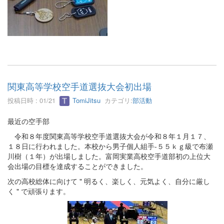
関東高等学校空手道選抜大会初出場
投稿日時 : 01/21
TomiJitsu
カテゴリ:
部活動
最近の空手部
令和８年度関東高等学校空手道選抜大会が令和８年１月１７、
１８日に行われました。本校から男子個人組手-５５ｋｇ級で布瀬
川樹（１年）が出場しました。富岡実業高校空手道部初の上位大
会出場の目標を達成することができました。
次の高校総体に向けて " 明るく、楽しく、元気よく、自分に厳し
く " で頑張ります。