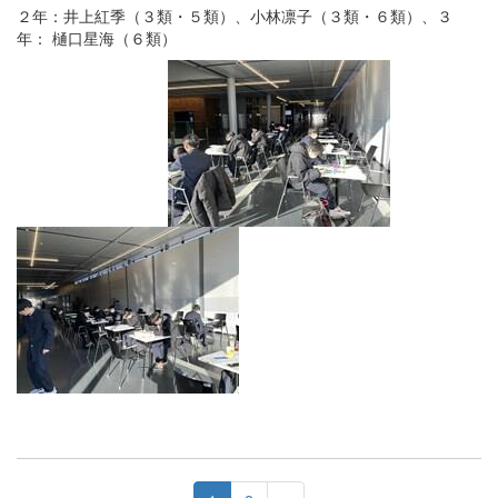
２年：井上紅季（３類・５類）、小林凛子（３類・６類）、３
年： 樋口星海（６類）