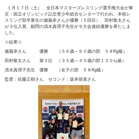
１月１７日（土）、全日本マスターズレスリング選手権大会が東
京・国立オリンピック記念青少年総合センターで行われ、本校レ
スリング部卒業生の黛義幸さんが優勝（５回目）、田村敬太さん
が３位入賞、顧問の清水真理子先生が９大会連続優勝を果たしま
した。
☆結果☆
黛義幸さん 優勝 （５６歳～６０歳の部 ５８Kg級）
田村敬太さん 第３位 （３５歳～４０歳の部１３０㎏級）
清水真理子先生 優勝 （女子の部 ５８Kg級）
監督：佐藤正樹さん セコンド：坂本捺菜さん