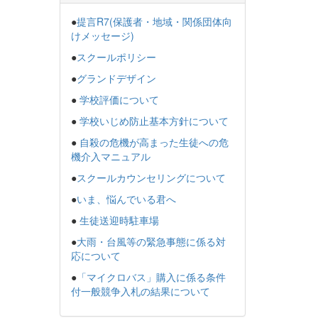
●
提言R7(保護者・地域・関係団体向
けメッセージ)
●
スクールポリシー
●
グランドデザイン
●
学校評価について
●
学校いじめ防止基本方針について
●
自殺の危機が高まった生徒への危
機介入マニュアル
●
スクールカウンセリングについて
●
いま、悩んでいる君へ
●
生徒送迎時駐車場
●
大雨・台風等の緊急事態に係る対
応について
●
「マイクロバス」購入に係る条件
付一般競争入札の結果について