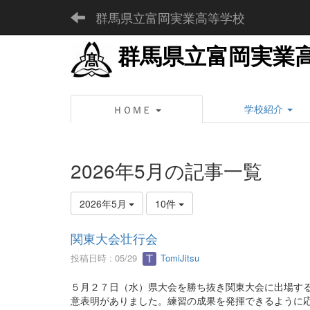
群馬県立富岡実業高等学校
群馬県立富岡実業
学校紹介
ＨＯＭＥ
2026年5月の記事一覧
2026年5月
10件
関東大会壮行会
投稿日時 : 05/29
TomiJitsu
５月２７日（水）県大会を勝ち抜き関東大会に出場す
意表明がありました。練習の成果を発揮できるように