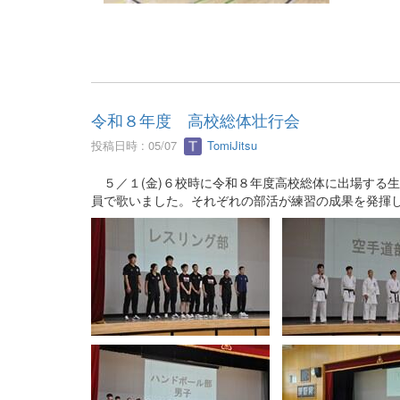
令和８年度 高校総体壮行会
投稿日時 : 05/07
TomiJitsu
５／１(金)６校時に令和８年度高校総体に出場する
員で歌いました。それぞれの部活が練習の成果を発揮