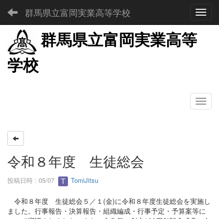
群馬県立富岡実業高等学校
Toggl
群馬県立富岡実業高等
学校
令和８年度 生徒総会
投稿日時 : 05/07
TomiJitsu
令和８年度 生徒総会５／１(金)に令和８年度生徒総会を実施し
ました。行事報告・決算報告・組織編成・行事予定・予算案等に