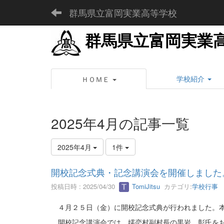
群馬県立富岡実業高等学校
群馬県立富岡実業
学校紹介
ＨＯＭＥ
2025年4月の記事一覧
2025年4月
1件
開校記念式典・記念講演会を開催しました
投稿日時 : 2025/04/30
TomiJitsu
カテゴリ:
学校行事
４月２５日（金）に開校記念式典が行われました。本
開校記念講演会では、嬬恋村副村長の黒岩 彰氏をお