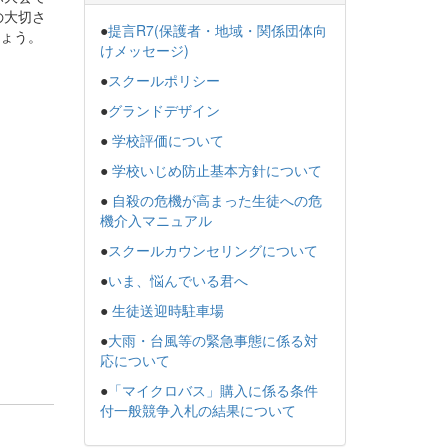
の大切さ
●
提言R7(保護者・地域・関係団体向
しょう。
けメッセージ)
●
スクールポリシー
●
グランドデザイン
●
学校評価について
●
学校いじめ防止基本方針について
●
自殺の危機が高まった生徒への危
機介入マニュアル
●
スクールカウンセリングについて
●
いま、悩んでいる君へ
●
生徒送迎時駐車場
●
大雨・台風等の緊急事態に係る対
応について
●
「マイクロバス」購入に係る条件
付一般競争入札の結果について