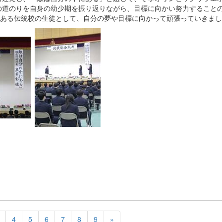
の道のりを自身の幼少期を振り返りながら、目標に向かい努力すること
史ある伝統校の生徒として、自分の夢や目標に向かって頑張っていきま
4
5
6
7
8
9
»