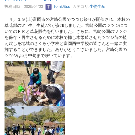
投稿日時 : 2025/04/23
TomiJitsu
カテゴリ:
生物生産
４／１９(土)富岡市の宮崎公園でつつじ祭りが開催され、本校の
草花部の3年生、生徒7名が参加しました。宮崎公園のツツジにつ
いてのＰＲと草花販売を行いました。さらに、宮崎公園のツツジ
を保存・再生させるために本校で挿し木繁殖させたツツジ苗の植
え戻しを地域のさくら小学校と富岡西中学校の皆さんと一緒に実
施することができました。ありがとうございました。宮崎公園の
ツツジは5月中旬まで咲いています。