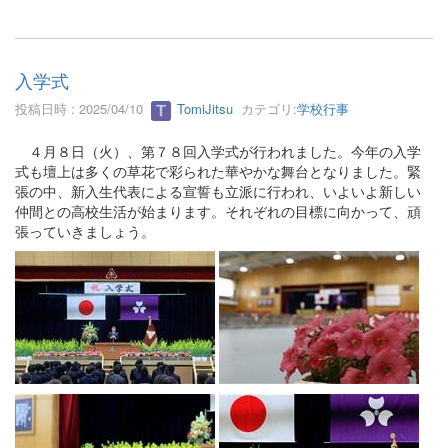
入学式
投稿日時 : 2025/04/10
TomiJitsu
カテゴリ:
学校行事
４月８日（火）、第７８回入学式が行われました。今年の入学
式も壇上は多くの草花で彩られた華やかな舞台となりました。緊
張の中、新入生代表による宣誓も立派に行われ、いよいよ新しい
仲間との高校生活が始まります。それぞれの目標に向かって、頑
張っていきましょう。