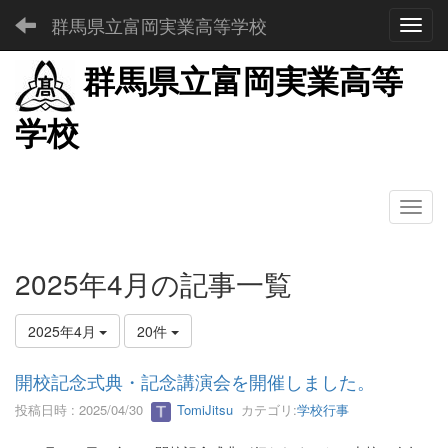
群馬県立富岡実業高等学校
Toggl
群馬県立富岡実業高等
学校
2025年4月の記事一覧
2025年4月
20件
開校記念式典・記念講演会を開催しました。
投稿日時 : 2025/04/30
TomiJitsu
カテゴリ:
学校行事