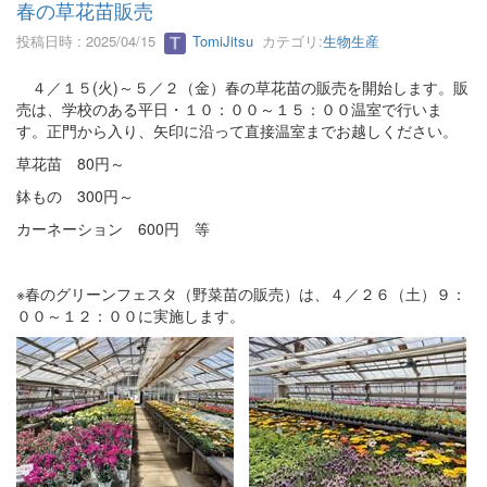
春の草花苗販売
投稿日時 : 2025/04/15
TomiJitsu
カテゴリ:
生物生産
４／１５(火)～５／２（金）春の草花苗の販売を開始します。販
売は、学校のある平日・１０：００～１５：００温室で行いま
す。正門から入り、矢印に沿って直接温室までお越しください。
草花苗 80円～
鉢もの 300円～
カーネーション 600円 等
※春のグリーンフェスタ（野菜苗の販売）は、４／２６（土）９：
００～１２：００に実施します。