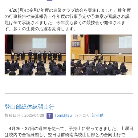
4/28(月)に令和7年度の農業クラブ総会を実施しました。昨年度
の行事報告や決算報告・今年度の行事予定や予算案が審議され議
題は全て承認されました。今年度も多くの競技会が開催されま
す。多くの生徒の活躍を期待します。
登山部総体練習山行
投稿日時 : 2025/04/28
TomiJitsu
カテゴリ:
部活動
4月26・27日の週末を使って、子持山に登ってきました。土曜日
は校内で合宿練習し、翌日は前橋南高校山岳部との合同山行で