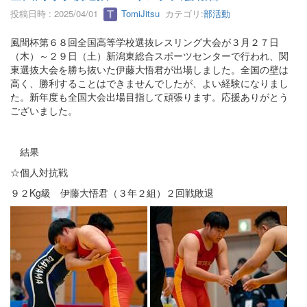
投稿日時 : 2025/04/01
TomiJitsu
カテゴリ:
部活動
風間杯第６８回全国高等学校選抜レスリング大会が３月２７日
（木）～２９日（土）新潟東総合スポーツセンターで行われ、関
東選抜大会を勝ち抜いた伊藤大悟君が出場しました。全国の壁は
高く、勝利することはできませんでしたが、よい経験になりまし
た。新年度も全国大会出場目指して頑張ります。応援ありがとう
ございました。
結果
☆個人対抗戦
９２Kg級 伊藤大悟君（３年２組）２回戦敗退