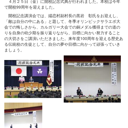
４月２５日（金）に開校記念式典が行われました。本校は今年
で開校99周年を迎えました。
開校記念講演会では、嬬恋村副村長の黒岩 彰氏をお迎えし、
「敵は自分の中にある」と題して、冬季オリンピックサラエボ大
会での悔しさから、カルガリー大会での銅メダル獲得までの道の
りを自身の幼少期を振り返りながら、目標に向かい努力すること
の大切さをご講演いただきました。来年度100周年を迎える歴史あ
る伝統校の生徒として、自分の夢や目標に向かって頑張っていき
ましょう。