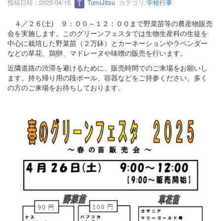
投稿日時 : 2025/04/15
TomiJitsu
カテゴリ:
学校行事
４／２６(土) ９：００～１２：００まで野菜苗等の農産物販売
会を実施します。このグリーンフェスタでは生物生産科の生徒を
中心に栽培した野菜苗（２万鉢）とカーネーションやラベンダー
などの草花、鶏卵、マドレーヌや味噌の販売を行います。
近隣道路の渋滞を避けるために、販売時間でのご来場をお願いし
ます。持ち帰り用の段ボール、容器などをご持参ください。多く
の方のご来場をお待ちしております。