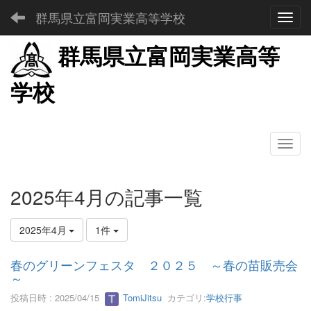
群馬県立富岡実業高等学校
Toggl
群馬県立富岡実業高等
学校
2025年4月の記事一覧
2025年4月
1件
春のグリーンフェスタ ２０２５ ～春の苗販売会
～
投稿日時 : 2025/04/15
TomiJitsu
カテゴリ:
学校行事