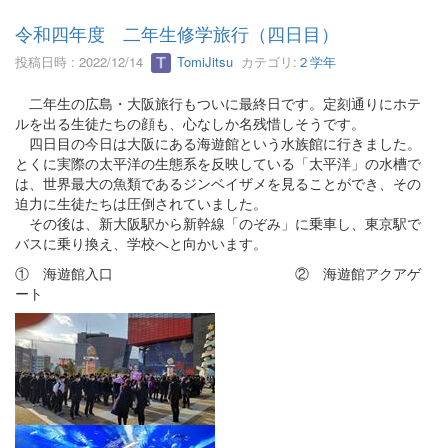
令和四年度 二年生修学旅行（四日目）
投稿日時 : 2022/12/14
TomiJitsu
カテゴリ:
２学年
二年生の広島・大阪旅行もついに最終日です。定刻通りにホテ
ルを出る生徒たちの顔も、心なしか名残惜しそうです。
四日目の今日は大阪にある海遊館という水族館に行きました。
とくに実際の太平洋の生態系を反映している「太平洋」の水槽で
は、世界最大の魚類であるジンベイザメを見ることができ、その
迫力に生徒たちは圧倒されていました。
その後は、新大阪駅から新幹線「のぞみ」に乗車し、東京駅で
バスに乗り換え、学校へと向かいます。
① 海遊館入口 ② 海遊館アクアゲ
ート