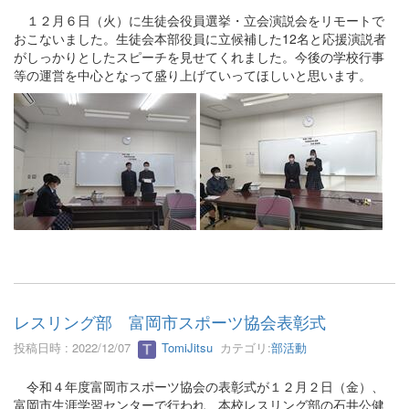
１２月６日（火）に生徒会役員選挙・立会演説会をリモートで
おこないました。生徒会本部役員に立候補した12名と応援演説者
がしっかりとしたスピーチを見せてくれました。今後の学校行事
等の運営を中心となって盛り上げていってほしいと思います。
レスリング部 富岡市スポーツ協会表彰式
投稿日時 : 2022/12/07
TomiJitsu
カテゴリ:
部活動
令和４年度富岡市スポーツ協会の表彰式が１２月２日（金）、
富岡市生涯学習センターで行われ、本校レスリング部の石井公健