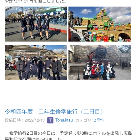
やかな中で1日を過ごしました。
令和四年度 二年生修学旅行（二日目）
投稿日時 : 2022/12/13
TomiJitsu
カテゴリ:
２学年
修学旅行2日目の今日は、予定通り朝8時にホテルを出発し広島
平和記念公園に向かいました。