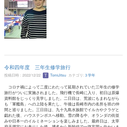
令和四年度 三年生修学旅行
投稿日時 : 2022/12/22
TomiJitsu
カテゴリ:
３学年
コロナ禍によって二度にわたって延期されていた三年生の修学
旅行がついに実施されました。飛行機で長崎に入り、初日は原爆
資料館をじっくり見学しました。二日目は、荒波にもまれながら
も「軍艦島」への上陸を果たし、午後は長崎市内の名所を班の仲
間と巡りました。三日目は、九十九島水族館でイルカやクラゲと
戯れた後、ハウステンボスへ移動。雪の降る中、オランダの街並
みや日本一のイルミネーションを楽しみました。最終日は、太宰
府天満宮にお参りした後、博多から新幹線で一路富岡へ向かいま