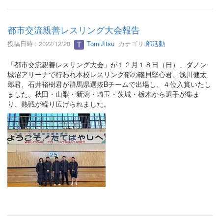
都市交流親善レスリング大会報告
投稿日時 : 2022/12/20
TomiJitsu
カテゴリ:
部活動
「都市交流親善レスリング大会」が１２月１８日（日）、ダノン
城沼アリーナで行われ本校レスリング部の磯貝堅心君、浅川健太
郎君、石井裕樹君が群馬県選抜Bチームで出場し、４位入賞いたし
ました。秋田・山梨・新潟・埼玉・茨城・栃木から選手が集ま
り、熱戦が繰り広げられました。