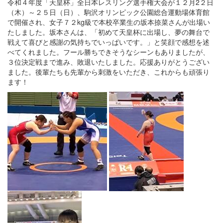
令和４年度「天皇杯」全日本レスリング選手権大会が１２月2２日
（木）～２５日（日）、駒沢オリンピック公園総合運動場体育館
で開催され、女子７２kg級で本校卒業生の坂本捺菜さんが出場い
たしました。坂本さんは、「初めて天皇杯に出場し、夢の舞台で
戦えて喜びと感謝の気持ちでいっぱいです。」と笑顔で感想を述
べてくれました。フール勝ちできそうなシーンもありましたが、
３位決定戦まで進み、敗退いたしました。応援ありがとうござい
ました。後輩たちも先輩から刺激をいただき、これからも頑張り
ます！