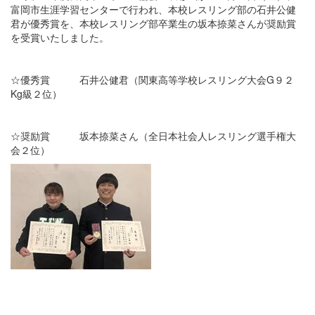
富岡市生涯学習センターで行われ、本校レスリング部の石井公健
君が優秀賞を、本校レスリング部卒業生の坂本捺菜さんが奨励賞
を受賞いたしました。
☆優秀賞 石井公健君（関東高等学校レスリング大会G９２
Kg級２位）
☆奨励賞 坂本捺菜さん（全日本社会人レスリング選手権大
会２位）