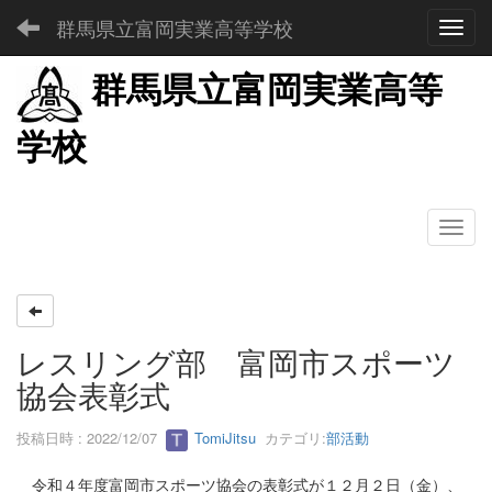
群馬県立富岡実業高等学校
Toggl
群馬県立富岡実業高等
学校
レスリング部 富岡市スポーツ
協会表彰式
投稿日時 : 2022/12/07
TomiJitsu
カテゴリ:
部活動
令和４年度富岡市スポーツ協会の表彰式が１２月２日（金）、