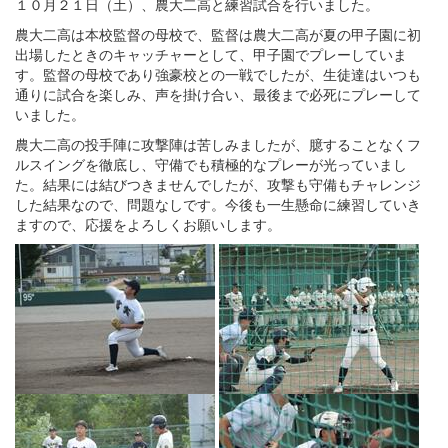
１０月２１日（土）、農大二高と練習試合を行いました。
農大二高は本校監督の母校で、監督は農大二高が夏の甲子園に初
出場したときのキャッチャーとして、甲子園でプレーしていま
す。監督の母校であり強豪校との一戦でしたが、生徒達はいつも
通りに試合を楽しみ、声を掛け合い、最後まで必死にプレーして
いました。
農大二高の投手陣に攻撃陣は苦しみましたが、臆することなくフ
ルスイングを徹底し、守備でも積極的なプレーが光っていまし
た。結果には結びつきませんでしたが、攻撃も守備もチャレンジ
した結果なので、問題なしです。今後も一生懸命に練習していき
ますので、応援をよろしくお願いします。