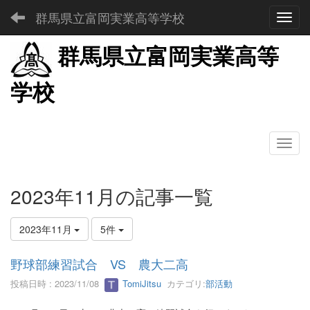
群馬県立富岡実業高等学校
Toggl
群馬県立富岡実業高等
学校
2023年11月の記事一覧
2023年11月
5件
野球部練習試合 VS 農大二高
投稿日時 : 2023/11/08
TomiJitsu
カテゴリ:
部活動