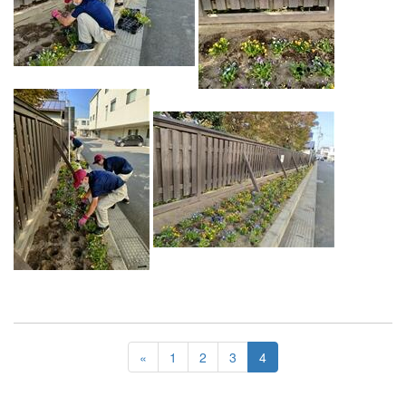
«
1
2
3
4