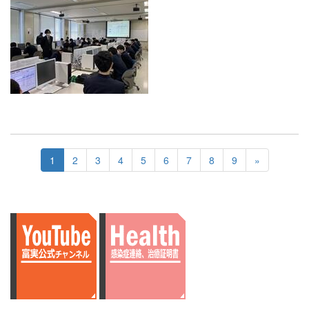
1
2
3
4
5
6
7
8
9
»