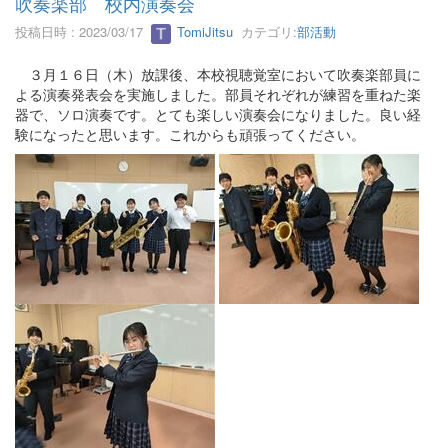
吹奏楽部 校内演奏会
投稿日時 : 2023/03/17
TomiJitsu
カテゴリ:
部活動
３月１６日（木）放課後、本校視聴覚室において吹奏楽部員に
よる演奏発表会を実施しました。部員それぞれが練習を重ねた楽
器で、ソロ演奏です。とても楽しい演奏会になりました。良い経
験になったと思います。これからも頑張ってください。