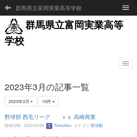
群馬県立富岡実業高等学校
Toggl
群馬県立富岡実業高等
学校
2023年3月の記事一覧
2023年3月
10件
野球部 西毛リーグ ｖｓ 高崎商業
投稿日時 : 2023/03/29
TomiJitsu
カテゴリ:
部活動