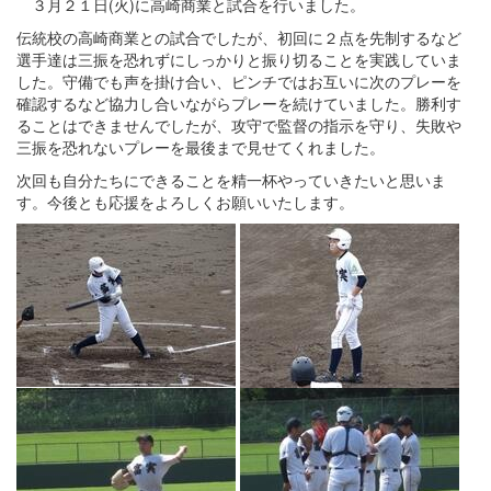
３月２１日(火)に高崎商業と試合を行いました。
伝統校の高崎商業との試合でしたが、初回に２点を先制するなど
選手達は三振を恐れずにしっかりと振り切ることを実践していま
した。守備でも声を掛け合い、ピンチではお互いに次のプレーを
確認するなど協力し合いながらプレーを続けていました。勝利す
ることはできませんでしたが、攻守で監督の指示を守り、失敗や
三振を恐れないプレーを最後まで見せてくれました。
次回も自分たちにできることを精一杯やっていきたいと思いま
す。今後とも応援をよろしくお願いいたします。