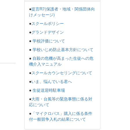
●
提言R7(保護者・地域・関係団体向
けメッセージ)
●
スクールポリシー
●
グランドデザイン
●
学校評価について
●
学校いじめ防止基本方針について
●
自殺の危機が高まった生徒への危
機介入マニュアル
●
スクールカウンセリングについて
●
いま、悩んでいる君へ
●
生徒送迎時駐車場
●
大雨・台風等の緊急事態に係る対
応について
●
「マイクロバス」購入に係る条件
付一般競争入札の結果について