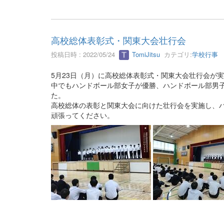
高校総体表彰式・関東大会壮行会
投稿日時 : 2022/05/24
TomiJitsu
カテゴリ:
学校行事
5月23日（月）に高校総体表彰式・関東大会壮行会が
中でもハンドボール部女子が優勝、ハンドボール部男
た。
高校総体の表彰と関東大会に向けた壮行会を実施し、
頑張ってください。