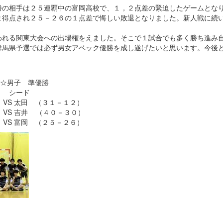
の相手は２５連覇中の富岡高校で、１，２点差の緊迫したゲームとな
ま得点され２５－２６の１点差で悔しい敗退となりました。新人戦に続
れる関東大会への出場権をえました。そこで１試合でも多く勝ち進み
群馬県予選では必ず男女アベック優勝を成し遂げたいと思います。今後
 準優勝
ード
 太田 （３１－１２）
 吉井 （４０－３０）
S 富岡 （２５－２６）