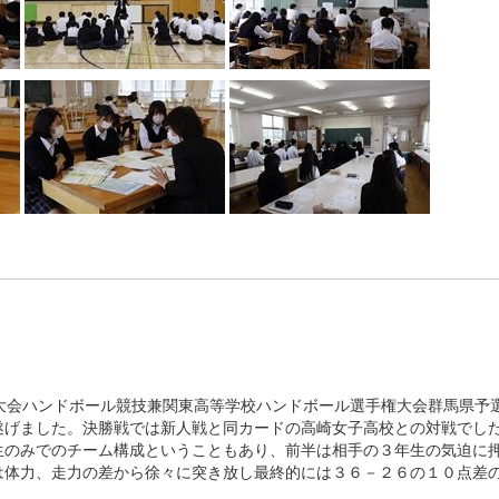
育大会ハンドボール競技兼関東高等学校ハンドボール選手権大会群馬県予
遂げました。決勝戦では新人戦と同カードの高崎女子高校との対戦でし
生のみでのチーム構成ということもあり、前半は相手の３年生の気迫に
は体力、走力の差から徐々に突き放し最終的には３６－２６の１０点差