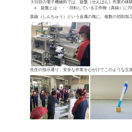
３日目の電子機械科では、旋盤（せんばん）作業の体
※ 旋盤とは・・・回転している工作物（真鍮）に刃
真鍮（しんちゅう）という金属の塊に、複数の切削加
先生の指示通り、安全な作業を心がけてこのような立