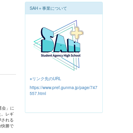
SAH＋事業について
※リンク先のURL
https://www.pref.gunma.jp/page/747
557.html
選会」に
た。レギ
押される
の快勝で