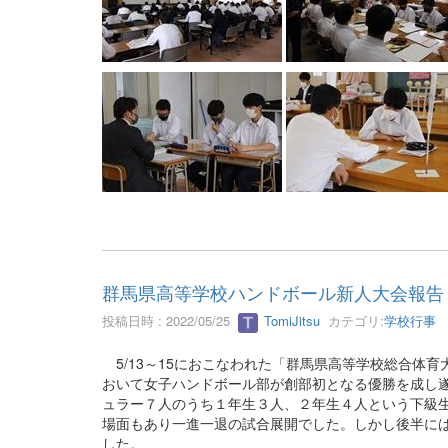
群馬県高等学校ハンドボール新人大会報告
投稿日時 : 2022/05/25
TomiJitsu
カテゴリ:
学校行事
5/13～15におこなわれた「群馬県高等学校総合体
おいて女子ハンドボール部が創部初となる優勝を成し
ュラー７人のうち１年生３人、２年生４人という下級
場面もあり一進一退の試合展開でした。しかし後半に
した。