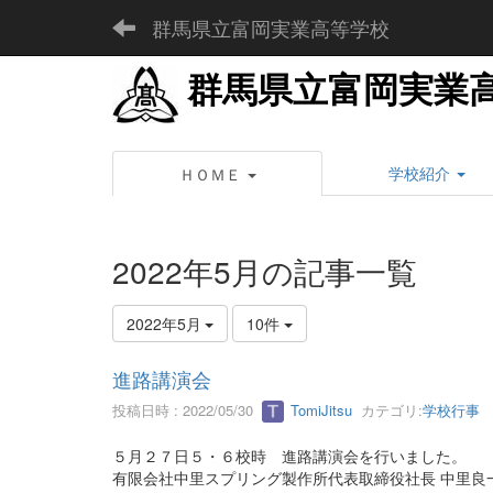
群馬県立富岡実業高等学校
群馬県立富岡実業
学校紹介
ＨＯＭＥ
2022年5月の記事一覧
2022年5月
10件
進路講演会
投稿日時 : 2022/05/30
TomiJitsu
カテゴリ:
学校行事
５月２７日５・６校時 進路講演会を行いました。
有限会社中里スプリング製作所代表取締役社長 中里良