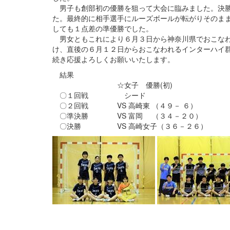
男子も創部初の優勝を狙って大会に臨みました。決勝
た。最終的に相手選手にルーズボールが転がりそのま
しても１点差の準優勝でした。
男女ともこれにより６月３日から神奈川県でおこなわ
け、直後の６月１２日からおこなわれるインターハイ
続き応援よろしくお願いいたします。
結果
☆女子 優勝(初) ☆男子
〇１回戦 シード シ
〇２回戦 VS 高崎東 （４９－ ６） VS
〇準決勝 VS 富岡 （３４－２０） VS
〇決勝 VS 高崎女子（３６－２６） V