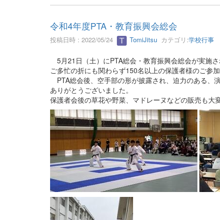
令和4年度PTA・教育振興会総会
投稿日時 : 2022/05/24
TomiJitsu
カテゴリ:
学校行事
5月21日（土）にPTA総会・教育振興会総会が実施
ご多忙の折にも関わらず150名以上の保護者様のご参
PTA総会後、空手部の形が披露され、迫力のある、
ありがとうございました。
保護者会後の草花や野菜、マドレーヌなどの販売も大