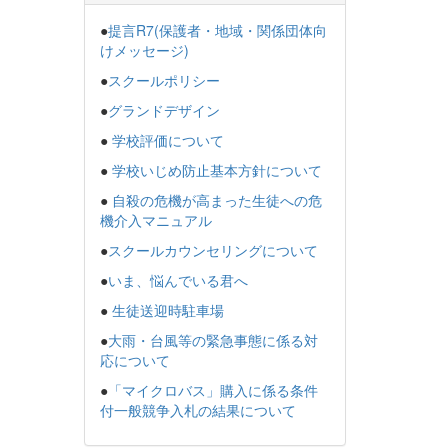
●
提言R7(保護者・地域・関係団体向
けメッセージ)
●
スクールポリシー
●
グランドデザイン
●
学校評価について
●
学校いじめ防止基本方針について
●
自殺の危機が高まった生徒への危
機介入マニュアル
●
スクールカウンセリングについて
●
いま、悩んでいる君へ
●
生徒送迎時駐車場
●
大雨・台風等の緊急事態に係る対
応について
●
「マイクロバス」購入に係る条件
付一般競争入札の結果について