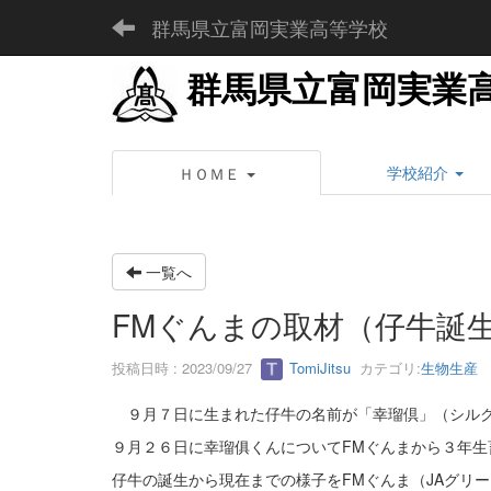
群馬県立富岡実業高等学校
群馬県立富岡実業
学校紹介
ＨＯＭＥ
一覧へ
FMぐんまの取材（仔牛誕
投稿日時 : 2023/09/27
TomiJitsu
カテゴリ:
生物生産
９月７日に生まれた仔牛の名前が「幸瑠倶」（シルク
９月２６日に幸瑠俱くんについてFMぐんまから３年
仔牛の誕生から現在までの様子をFMぐんま（JAグリ