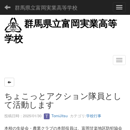
群馬県立富岡実業高等学校
Toggl
群馬県立富岡実業高等
学校
ちょこっとアクション隊員とし
て活動します
投稿日時 : 2025/01/30
TomiJitsu
カテゴリ:
学校行事
本校の生徒会・農業クラブの本部役員は、富岡甘楽地区防犯協会