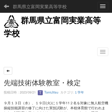
群馬県立富岡実業高等学校
Toggl
群馬県立富岡実業高等
学校
先端技術体験教室・検定
投稿日時 : 2023/09/21
TomiJitsu
カテゴリ:
１学年
９月１３日（水）、１９日(火)に１学年11２名を対象に無人航空機
操縦技能講習の修了に向けた実技試験が、本校体育館で行われま